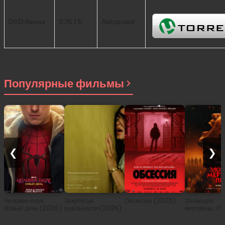
DVD Remux
3.76 ГБ
Авторский
Популярные фильмы
❮
❯
Человек-паук:
Закулисье
Обсессия (2025)
Зловещие
Новый день (2026)
реальности (2026)
мертвецы: Пе
(2026)