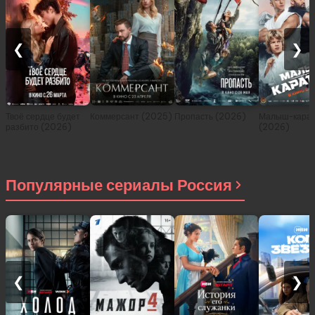
❮
❯
Твоё сердце будет
Коммерсант (2025)
Пропасть (2026)
Малыш-карат
разбито (2026)
(2026)
Популярные сериалы Россия
❮
❯