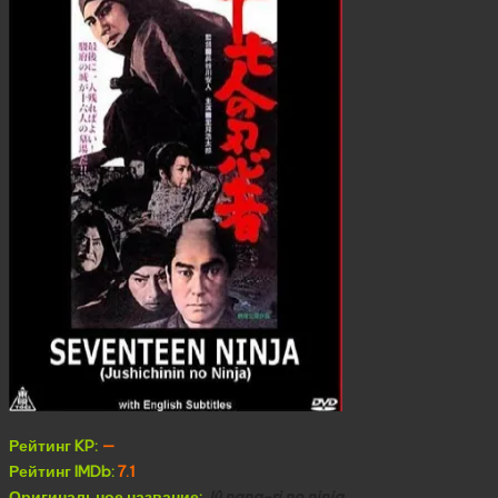
Рейтинг KP:
—
Рейтинг IMDb:
7.1
Оригинальное название:
Jû nana-ri no ninja