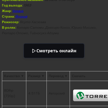
Год выхода:
1963
Жанр:
боевик
Страна:
Япония
Режиссер:
Ясуто Хасэгава
В ролях:
Котаро Сатоми, Дзюсиро Коноэ, Юрико Мисима,
Рютаро Отомо, Тиёносукэ Адзума
Смотреть онлайн
Качество ▼
Размер ▼
Перевод ▼
Скачать
BDRip
4.51 ГБ
Авторский
(720p)