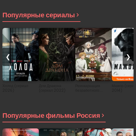
Популярные сериалы
❮
❯
Холод (сериал
Дом Дракона
Реинкарнация
Мажор (сери
2026)
(сериал 2022)
безработного:
2014)
История о
приключениях в
другом мире (сериал
2021)
Популярные фильмы Россия