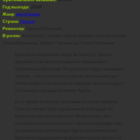
Год выхода:
2008
Жанр:
мелодрама
Страна:
Россия
Режиссер:
Геральд Бежанов
В ролях:
Александр Галибин, Юрий Чернов, Анна Яковлева,
Ольга Вечкилева, Андрей Чернышов, Ольга Никонова
Кристина собирается замуж за богатого, умного,
красивого и во всех отношениях образцового
бизнесмена Шаталова. Их дом все в округе называют
замком – так он огромен на фоне простеньких дач.
Чтобы невеста не скучала за городом, Шаталов дарит
ей скаковую лошадь по кличке Адель.
В это время в поселок приезжает историк Захаров.
Сам он считает себя неудачником и занудой. Но
Кристина явно иного мнения. Ее интригует этот
самоуверенный интеллигент, который однажды смог
остановить ее непокорную Адель на полном скаку.
Кристина под разными предлогами стала сбегать из