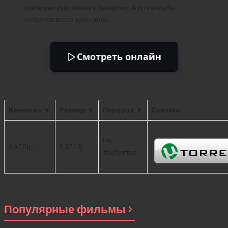
шаталовского замка к Захарову. А до свадьбы
остается всего один день…
Смотреть онлайн
Качество ▼
Размер ▼
Перевод ▼
Скачать
Не
SATRip
1.37 ГБ
требуется
Популярные фильмы