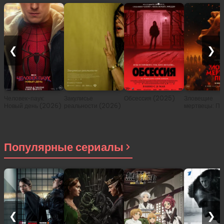
❮
❯
Человек-паук:
Закулисье
Обсессия (2025)
Зловещие
Новый день (2026)
реальности (2026)
мертвецы: Пе
(2026)
Популярные сериалы
❮
❯