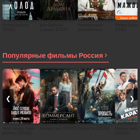
Холод (сериал
Дом Дракона
Реинкарнация
Мажор (сери
2026)
(сериал 2022)
безработного:
2014)
История о
приключениях в
другом мире (сериал
2021)
Популярные фильмы Россия
❮
❯
Твоё сердце будет
Коммерсант (2025)
Пропасть (2026)
Малыш-карат
разбито (2026)
(2026)