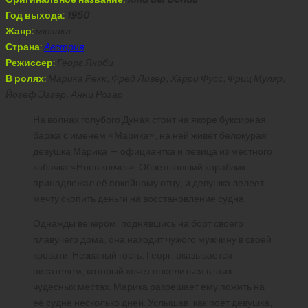
Год выхода:
1950
Жанр:
мюзикл
Страна:
Австрия
Режиссер:
Георг Якоби
В ролях:
Марика Рёкк, Фред Ливер, Харри Фусс, Фриц Муляр,
Йозеф Эггер, Анни Розар
На волнах голубого Дуная стоит на якоре буксирная
баржа с именем «Марика», на ней живёт белокурая
девушка Марика — официантка и певица из местного
кабачка «Ноев ковчег». Обветшавший кораблик
принадлежал её покойному отцу, и девушка лелеет
мечту скопить деньги на восстановление судна.
Однажды вечером, поднявшись на борт своего
плавучего дома, она находит чужого мужчину в своей
кровати. Незваный гость, Георг, оказывается
писателем, который хочет поселиться в этих
чудесных местах. Марика разрешает ему пожить на
её судне несколько дней. Услышав, как поёт девушка,