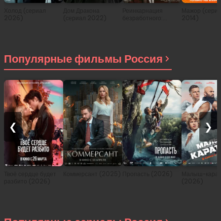
Холод (сериал
Дом Дракона
Реинкарнация
Мажор (сери
2026)
(сериал 2022)
безработного:
2014)
История о
приключениях в
другом мире (сериал
2021)
Популярные фильмы Россия
❮
❯
Твоё сердце будет
Коммерсант (2025)
Пропасть (2026)
Малыш-карат
разбито (2026)
(2026)