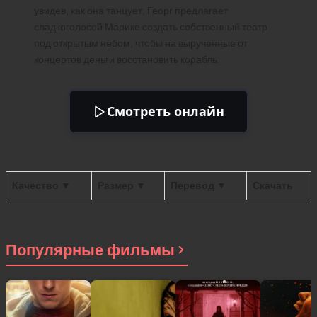
увидев, как она танцует, Георг предлагает
сладкоголосой Марике создать собственный театр
под открытым небом, чтобы на вырученные от
концертов деньги восстановить корабль.
Смотреть онлайн
Качество ▼
Размер ▼
Перевод ▼
Скачать
Популярные фильмы