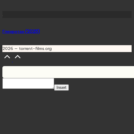
Гленротан (2025)
2026 — torrent-films.org
Scroll
to
Top
Insert