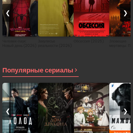
❮
❯
Человек-паук:
Закулисье
Обсессия (2025)
Зловещие
Новый день (2026)
реальности (2026)
мертвецы: Пе
(2026)
Популярные сериалы
❮
❯