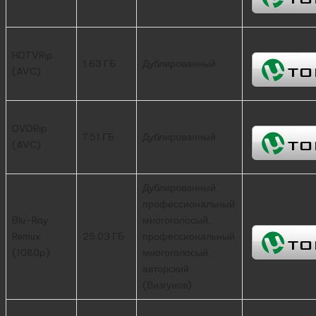
HDTVRip
1.63 ГБ
Дублированный
(AVC)
DVDRip
7.51 ГБ
Дублированный
(AVC)
Дублированный,
профессиональный
Blu-Ray
многоголосый,
Remux
25.03 ГБ
профессиональный
(1080p)
многоголосый,
авторский
(Визгунов)