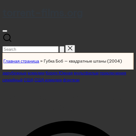
torrent-films.org
Skip
to
content
Search
for:
Главная страница
»
Губка Боб — квадратные штаны (2004)
Posted
зарубежные
комедии
Корея Южная
мультфильм
приключения
in
семейный
США
США комедии
фэнтези
Губка Боб — квадратные
штаны (2004)