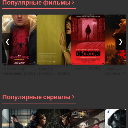
Популярные фильмы
❮
❯
Человек-паук:
Закулисье
Обсессия (2025)
Зловещие
Новый день (2026)
реальности (2026)
мертвецы: Пе
(2026)
Популярные сериалы