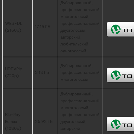
Дублированный,
профессиональный
многоголосый,
WEB-DL
профессиональный
17.15 ГБ
(2160p)
двухголосый,
авторский,
любительский
одноголосый
Дублированный,
HDTVRip
3.18 ГБ
профессиональный
(720p)
многоголосый
Дублированный,
профессиональный
многоголосый,
Blu-Ray
профессиональный
Remux
25.92 ГБ
двухголосый,
(1080p)
авторский,