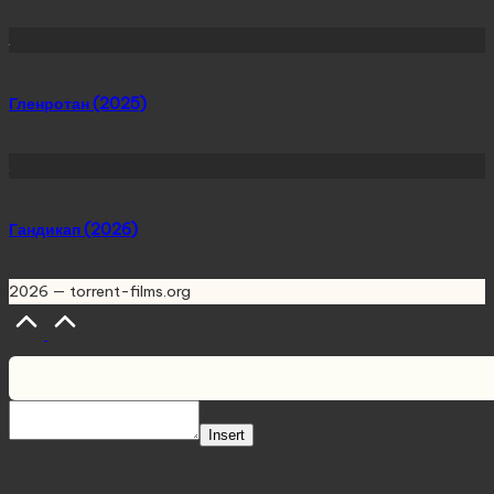
Гленротан (2025)
Гандикап (2026)
2026 — torrent-films.org
Scroll
to
Top
Insert