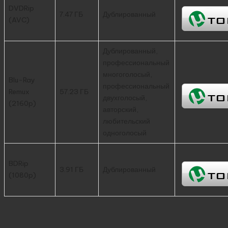
DVDRip
7.47 ГБ
Дублированный
(AVC)
Дублированный,
профессиональный
многоголосый,
Blu-Ray
профессиональный
Remux
57.23 ГБ
двухголосый,
(2160p)
авторский,
любительский
одноголосый
BDRip
3.91 ГБ
Дублированный
(1080p)