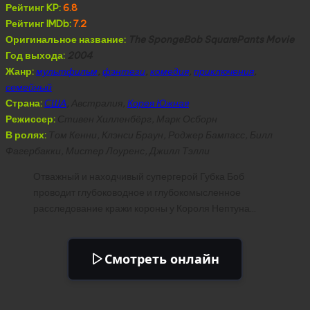
Рейтинг KP:
6.8
Рейтинг IMDb:
7.2
Оригинальное название:
The SpongeBob SquarePants Movie
Год выхода:
2004
Жанр:
мультфильм
,
фэнтези
,
комедия
,
приключения
,
семейный
Страна:
США
, Австралия,
Корея Южная
Режиссер:
Стивен Хилленбёрг, Марк Осборн
В ролях:
Том Кенни, Клэнси Браун, Роджер Бампасс, Билл
Фагербакки, Мистер Лоуренс, Джилл Тэлли
Отважный и находчивый супергерой Губка Боб
проводит глубоководное и глубокомысленное
расследование кражи короны у Короля Нептуна…
Смотреть онлайн