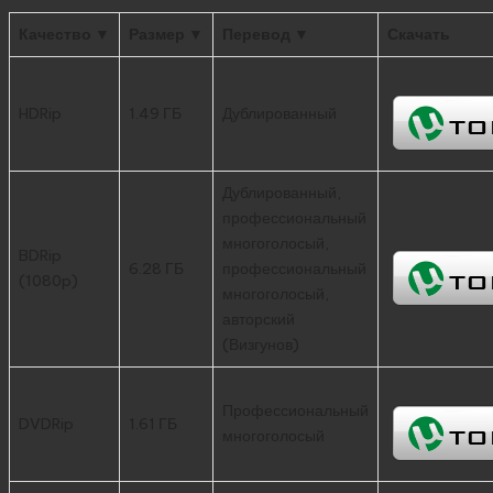
Качество ▼
Размер ▼
Перевод ▼
Скачать
HDRip
1.49 ГБ
Дублированный
Дублированный,
профессиональный
многоголосый,
BDRip
6.28 ГБ
профессиональный
(1080p)
многоголосый,
авторский
(Визгунов)
Профессиональный
DVDRip
1.61 ГБ
многоголосый