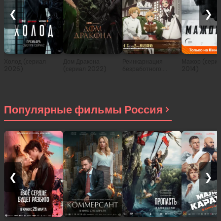
❮
❯
Холод (сериал
Дом Дракона
Реинкарнация
Мажор (сери
2026)
(сериал 2022)
безработного:
2014)
История о
приключениях в
другом мире (сериал
2021)
Популярные фильмы Россия
❮
❯