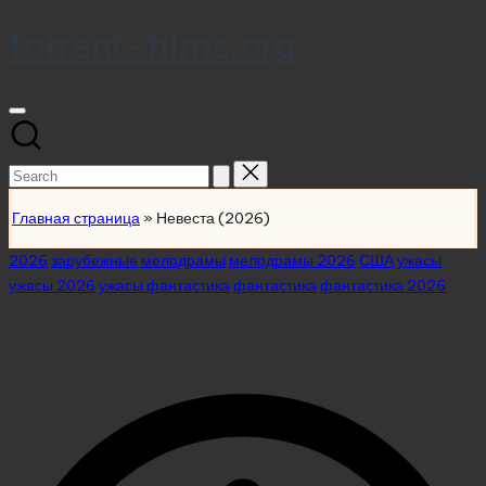
torrent-films.org
Skip
to
content
Search
for:
Главная страница
»
Невеста (2026)
Posted
2026
зарубежные
мелодрамы
мелодрамы 2026
США
ужасы
in
ужасы 2026
ужасы фантастика
фантастика
фантастика 2026
Невеста (2026)