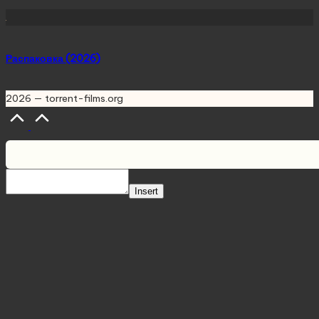
Распаковка (2026)
2026 — torrent-films.org
Scroll
to
Top
Insert