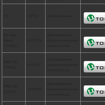
TS
1.37 ГБ
Дублированный
Blu-Ray
Дублированный,
Remux
66.32 ГБ
профессиональный
(2160p)
многоголосый
Дублированный,
WEB-DL
8.04 ГБ
профессиональный
(1080p)
многоголосый
Дублированный,
WEB-DL
22.69 ГБ
профессиональный
(2160p)
многоголосый