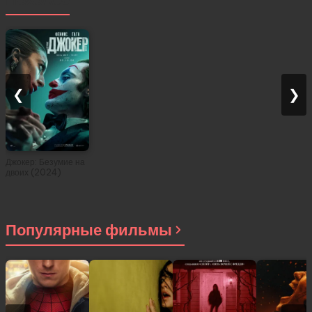
❮
❯
Джокер: Безумие на
двоих (2024)
Популярные фильмы