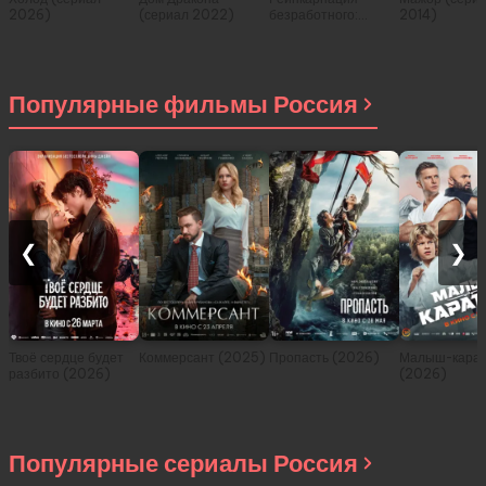
2026)
(сериал 2022)
безработного:
2014)
История о
приключениях в
другом мире (сериал
2021)
Популярные фильмы Россия
❮
❯
Твоё сердце будет
Коммерсант (2025)
Пропасть (2026)
Малыш-карат
разбито (2026)
(2026)
Популярные сериалы Россия