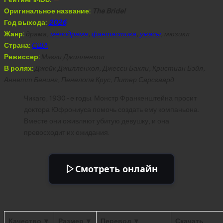
Оригинальное название:
The Bride!
Год выхода:
2026
Жанр:
драма,
мелодрама
,
фантастика
,
ужасы
, мюзикл
Страна:
США
Режиссер:
Мэгги Джилленхол
В ролях:
Джейк Джилленхол, Джесси Бакли, Кристиан Бэйл,
Аннетт Бенинг, Пенелопа Крус, Питер Сарсгаард
Чикаго, 1930-е годы. Монстр Франкенштейна просит
доктора Юфрониуса помочь создать ему компаньона.
Вместе они оживляют убитую девушку, и она
превосходит их ожидания.
Смотреть онлайн
Качество ▼
Размер ▼
Перевод ▼
Скачать