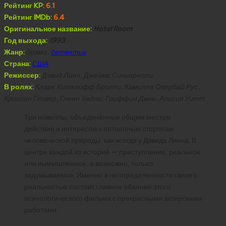
Рейтинг KP:
6.1
Рейтинг IMDb:
6.4
Оригинальное название:
Hotel Room
Год выхода:
1993
Жанр:
драма,
детектив
Страна:
США
Режиссер:
Дэвид Линч, Джеймс Синьорелли
В ролях:
Кларк Хитклифф Бролли, Камилла Овербай Рус,
Криспин Гловер, Гленн Хедли, Гриффин Данн, Алисия Уитт
Три новеллы, объединённые общим местом
действия и интересом к потаенным сторонам
человеческой природы, как всегда у Дэвида Линча. В
центре каждой из историй — преступление, реальное
или вымышленное, а возможно, только
задумываемое. Именно в неопределенности связи с
реальностью состоит главное обаяние этого
психологического фильма с прекрасными актерскими
работами.