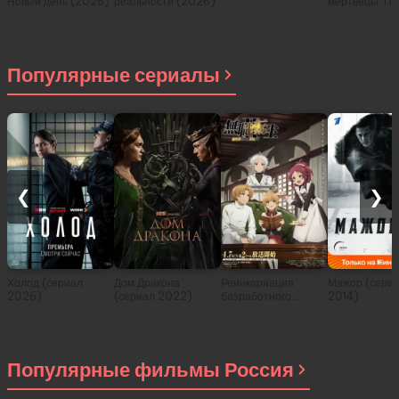
Новый день (2026)
реальности (2026)
мертвецы: Пе
(2026)
Популярные сериалы
❮
❯
Холод (сериал
Дом Дракона
Реинкарнация
Мажор (сери
2026)
(сериал 2022)
безработного:
2014)
История о
приключениях в
другом мире (сериал
2021)
Популярные фильмы Россия