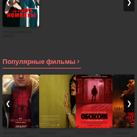
❮
❯
Четыре комнаты
(1995)
Популярные фильмы
❮
❯
Человек-паук:
Закулисье
Обсессия (2025)
Зловещие