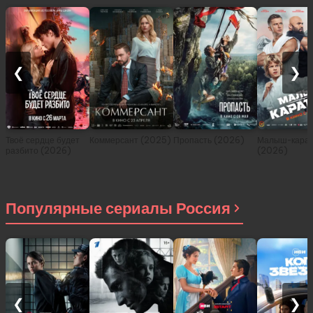
❮
❯
Твоё сердце будет
Коммерсант (2025)
Пропасть (2026)
Малыш-карат
разбито (2026)
(2026)
Популярные сериалы Россия
❮
❯