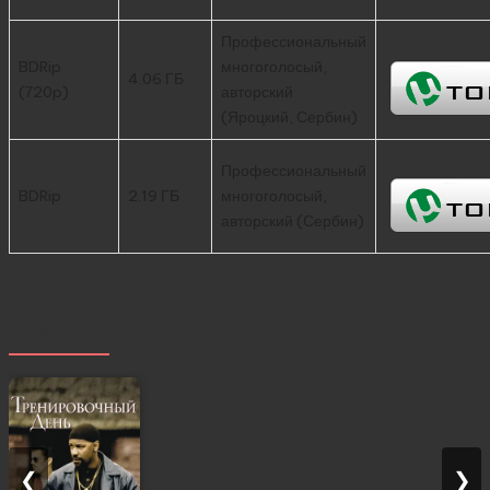
Профессиональный
BDRip
многоголосый,
4.06 ГБ
(720p)
авторский
(Яроцкий, Сербин)
Профессиональный
BDRip
2.19 ГБ
многоголосый,
авторский (Сербин)
Похожее
❮
❯