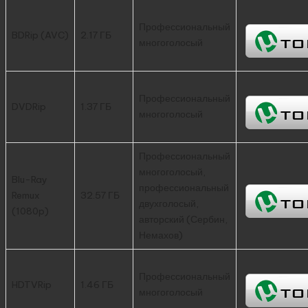
Профессиональный
BDRip (AVC)
2.17 ГБ
многоголосый
Профессиональный
DVDRip
1.37 ГБ
многоголосый
Профессиональный
многоголосый,
Blu-Ray
профессиональный
Remux
32.57 ГБ
двухголосый,
(1080p)
авторский (Сербин,
Немахов)
Профессиональный
HDTVRip
1.46 ГБ
многоголосый