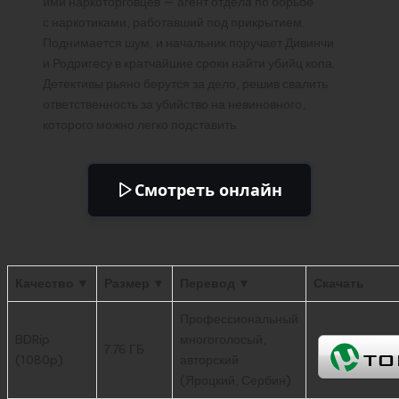
ими наркоторговцев — агент отдела по борьбе
с наркотиками, работавший под прикрытием.
Поднимается шум, и начальник поручает Дивинчи
и Родригесу в кратчайшие сроки найти убийц копа.
Детективы рьяно берутся за дело, решив свалить
ответственность за убийство на невиновного,
которого можно легко подставить.
Смотреть онлайн
Качество ▼
Размер ▼
Перевод ▼
Скачать
Профессиональный
BDRip
многоголосый,
7.76 ГБ
(1080p)
авторский
(Яроцкий, Сербин)