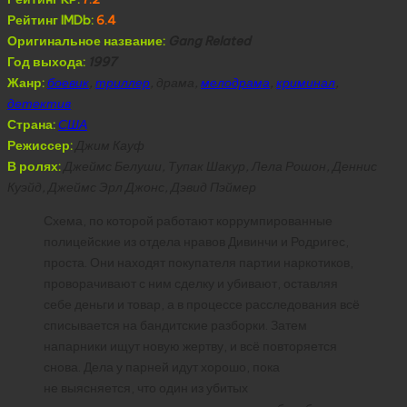
Рейтинг IMDb:
6.4
Оригинальное название:
Gang Related
Год выхода:
1997
Жанр:
боевик
,
триллер
, драма,
мелодрама
,
криминал
,
детектив
Страна:
США
Режиссер:
Джим Кауф
В ролях:
Джеймс Белуши, Тупак Шакур, Лела Рошон, Деннис
Куэйд, Джеймс Эрл Джонс, Дэвид Пэймер
Схема, по которой работают коррумпированные
полицейские из отдела нравов Дивинчи и Родригес,
проста. Они находят покупателя партии наркотиков,
проворачивают с ним сделку и убивают, оставляя
себе деньги и товар, а в процессе расследования всё
списывается на бандитские разборки. Затем
напарники ищут новую жертву, и всё повторяется
снова. Дела у парней идут хорошо, пока
не выясняется, что один из убитых