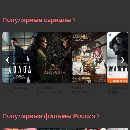
(2026)
Популярные сериалы
❮
❯
Холод (сериал
Дом Дракона
Реинкарнация
Мажор (сери
2026)
(сериал 2022)
безработного:
2014)
История о
приключениях в
другом мире (сериал
2021)
Популярные фильмы Россия