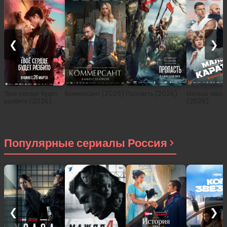
❮
❯
Твоё сердце будет
Коммерсант (2025)
Пропасть (2026)
Малыш-карат
разбито (2026)
(2026)
Популярные сериалы Россия
❮
❯