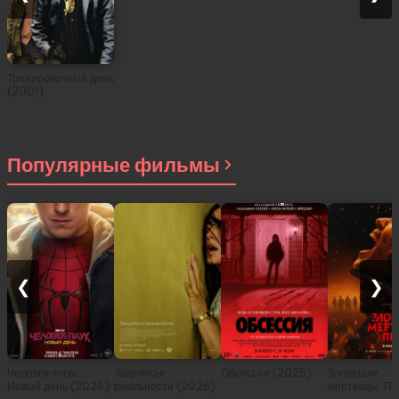
Тренировочный день
(2001)
Популярные фильмы
❮
❯
Человек-паук:
Закулисье
Обсессия (2025)
Зловещие
Новый день (2026)
реальности (2026)
мертвецы: Пе