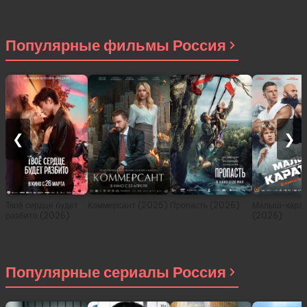
приключениях в
другом мире (сериал
2021)
Популярные фильмы Россия
❮
❯
Твоё сердце будет
Коммерсант (2025)
Пропасть (2026)
Малыш-карат
разбито (2026)
(2026)
Популярные сериалы Россия