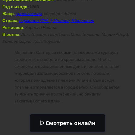
Год выхода:
1963
Жанр:
приключения
, вестерн, драма
Страна:
Германия (ФРГ), Италия, Югославия
Режиссер:
Харальд Райнль
В ролях:
Лекс Баркер, Пьер Брис, Мари Верзини, Марио Адорф,
Уолтер Барнс, Крис Хоуланд
Мошенник Сантер со своими головорезами курирует
строительство дороги на среднем Западе. Чтобы
сэкономить прикарманенные деньги, он меняет план
и проводит железнодорожное полотно по земле,
которая принадлежит племени Апачей. Сын вождя
племени отправляется в город белых. Он собирается
выяснить причину притеснений, но бандиты
захватывают его в плен.
Смотреть онлайн