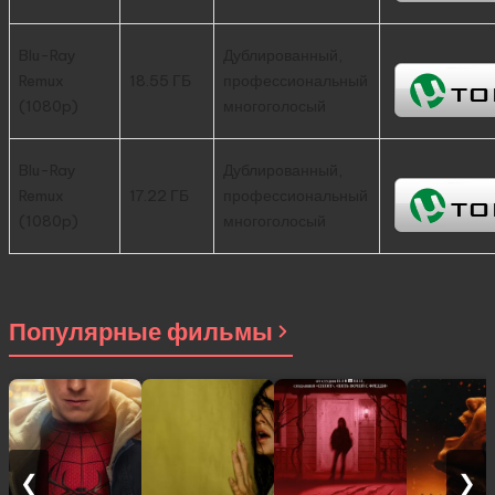
Blu-Ray
Дублированный,
Remux
18.55 ГБ
профессиональный
(1080p)
многоголосый
Blu-Ray
Дублированный,
Remux
17.22 ГБ
профессиональный
(1080p)
многоголосый
Популярные фильмы
❮
❯