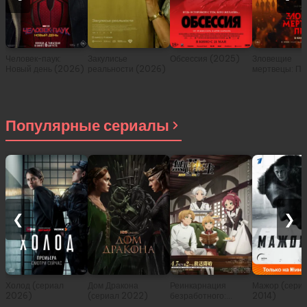
Человек-паук:
Закулисье
Обсессия (2025)
Зловещие
Новый день (2026)
реальности (2026)
мертвецы: Пе
(2026)
Популярные сериалы
❮
❯
Холод (сериал
Дом Дракона
Реинкарнация
Мажор (сери
2026)
(сериал 2022)
безработного:
2014)
История о