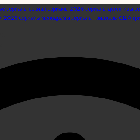
ые сериалы
сериал
сериалы 2026
сериалы детективы
с
ал 2026
сериалы мелодрамы
сериалы триллеры
США
тр
)