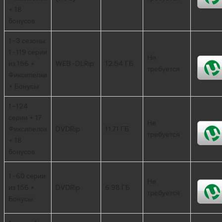
+ 18
бонусов
1-3 сезоны:
1-119 серии
Не
из 156 +
WEB-DLRip
12.54 ГБ
требуется
Фиксипелки
+ Бонусы
1-124
серии + 17
Не
Фиксипелок
DVDRip
11.71 ГБ
требуется
+ 18
бонусов
1-60 серии
Не
из 156 +
DVDRip
6.98 ГБ
требуется
Бонусы