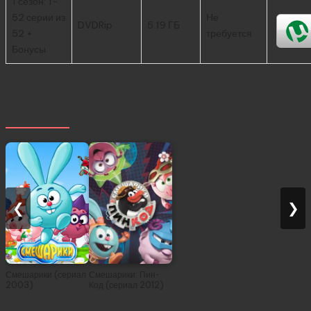
1 сезон: 1-
52 серии из
Не
DVDRip
5.19 ГБ
52 +
требуется
Бонусы
Похожее
❮
❯
Смешарики (сериал
Смешарики: Пин-
2003)
Код (сериал 2012)