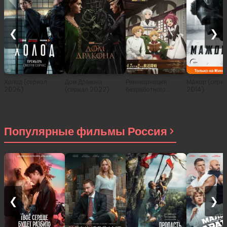
❮
❯
Холод (сериал
Дом Дракона
Реинкарнация
Мажор (сери
2026)
(сериал 2022)
безработного:
2014)
История о
приключениях в
другом мире (сериал
2021)
Популярные фильмы Россия
❮
❯