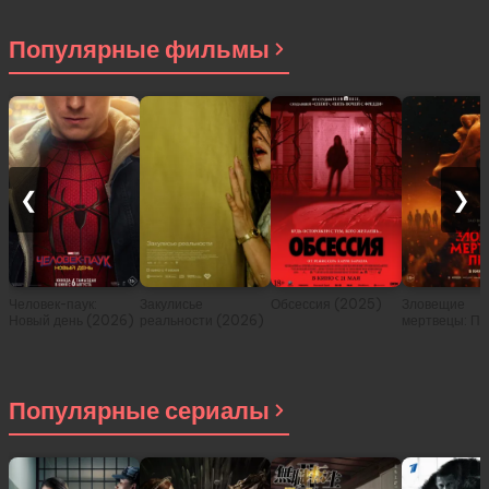
Популярные фильмы
❮
❯
Человек-паук:
Закулисье
Обсессия (2025)
Зловещие
Новый день (2026)
реальности (2026)
мертвецы: Пе
(2026)
Популярные сериалы