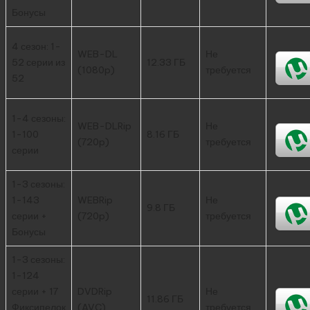
Бонусы
4 сезон: 1-
WEB-DL
Не
52 серии из
12.33 ГБ
(1080p)
требуется
52
1-4 сезоны:
WEB-DLRip
Не
1-100
8.16 ГБ
(720p)
требуется
серии
1-3 сезоны:
1-143
WEBRip
Не
9.8 ГБ
серии +
(720p)
требуется
Бонусы
1-3 сезоны:
1-124
серии + 17
DVDRip
Не
11.86 ГБ
Фиксипелок
(AVC)
требуется