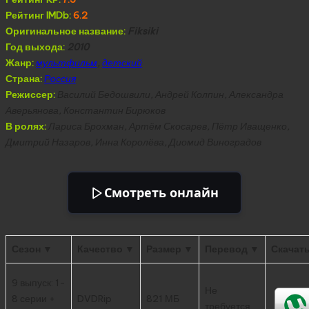
Рейтинг IMDb:
6.2
Оригинальное название:
Fiksiki
Год выхода:
2010
Жанр:
мультфильм
,
детский
Страна:
Россия
Режиссер:
Василий Бедошвили, Андрей Колпин, Александра
Аверьянова, Константин Бирюков
В ролях:
Лариса Брохман, Артём Скосарев, Пётр Иващенко,
Дмитрий Назаров, Инна Королёва, Диомид Виноградов
Смотреть онлайн
Сезон ▼
Качество ▼
Размер ▼
Перевод ▼
Скачат
9 выпуск: 1-
Не
8 серии +
DVDRip
821 МБ
требуется