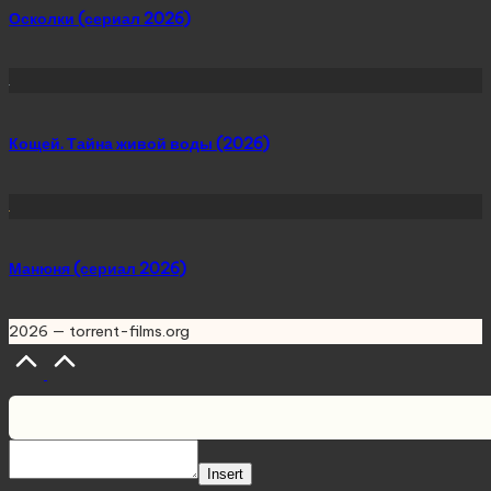
Осколки (сериал 2026)
Кощей. Тайна живой воды (2026)
Манюня (сериал 2026)
2026 — torrent-films.org
Scroll
to
Top
Insert