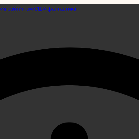
ким рейтингом
США
фантастика