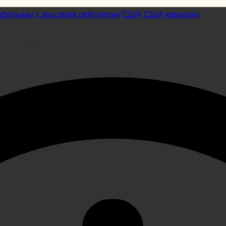
 фильмы
с высоким рейтингом
США
США комедии
(2025)