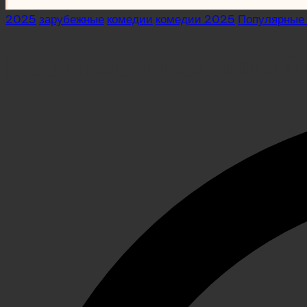
Posted
2025
зарубежные
комедии
комедии 2025
Популярные
in
Марти Великолепный 