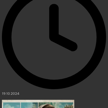
19.10.2024