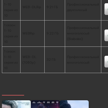
1-10
Профессиональный
WEB-DLRip
9.21 ГБ
серии из
двухголосый
10
1 сезон:
Профессиональный
1-10
WEBRip
9.22 ГБ
многоголосый
серии из
(Baibako)
10
1 сезон:
1-10
WEB-DL
Профессиональный
32 ГБ
серии из
(1080p)
многоголосый
10
Похожее