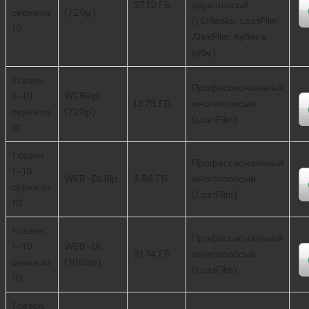
27.12 ГБ
двухголосый
серии из
(720p)
(HDRezka, LostFilm,
10
AlexFilm, Кубик в
кубе)
1 сезон:
Профессиональный
1-10
WEBRip
13.78 ГБ
многоголосый
серии из
(720p)
(LostFilm)
10
1 сезон:
Профессиональный
1-10
WEB-DLRip
5.86 ГБ
многоголосый
серии из
(LostFilm)
10
1 сезон:
Профессиональный
1-10
WEB-DL
31.74 ГБ
многоголосый
серии из
(1080p)
(LostFilm)
10
1 сезон: