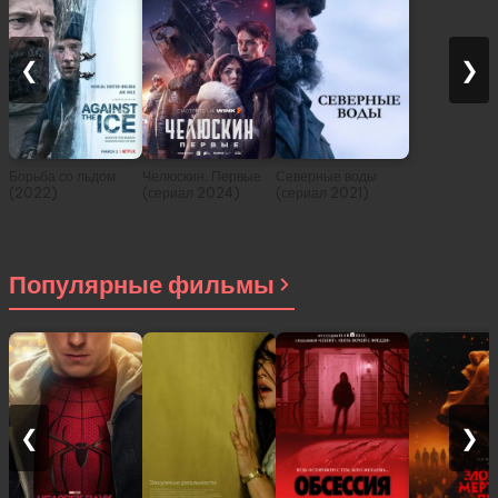
❮
❯
Борьба со льдом
Челюскин. Первые
Северные воды
(2022)
(сериал 2024)
(сериал 2021)
Популярные фильмы
❮
❯