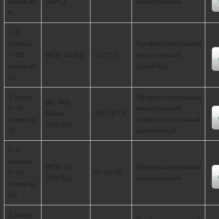
серии из
(AVC)
многоголосый
6
1-2
сезоны:
Профессиональный
1-20
WEB-DLRip
11.27 ГБ
многоголосый
серии из
(LostFilm)
20
2 сезон:
Профессиональный
Blu-Ray
1-10
многоголосый,
Remux
105.58 ГБ
серии из
профессиональный
(1080p)
10
двухголосый
1-2
сезоны:
WEB-DL
Профессиональный
1-20
61.29 ГБ
(1080p)
многоголосый
серии из
20
2 сезон: