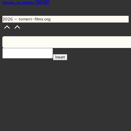
Кровь за кровь (2025)
2026 — torrent-films.org
Scroll
to
Top
Insert