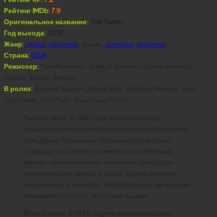
Рейтинг IMDb:
7.9
Оригинальное название:
The Terror
Год выхода:
2018
Жанр:
ужасы
,
триллер
, драма,
история
,
фэнтези
Страна:
США
Режиссер:
Тим Милантс, Эдвард Бергер, Сергио Мимица-
Геззан, Майкл Леманн
В ролях:
Джаред Харрис, Дерек Мио, Тобайас Мензис, Кики
Сукэдзанэ, Пол Рэди, Кристина Родло
Первый сезон. В 1845 году экспедиция под
командованием опытного полярного исследователя
сэра Джона Франклина отправляется на судах
«Террор» и «Эребус» к северному побережью
Канады на поиск северо-западного прохода из
Атлантического океана в Тихий. Удачно пережив
первую зиму, в сентябре 1846 оба судна экспедиции
оказываются плотно затертыми льдами.
Второй сезон. В 1942 году на калифорнийском