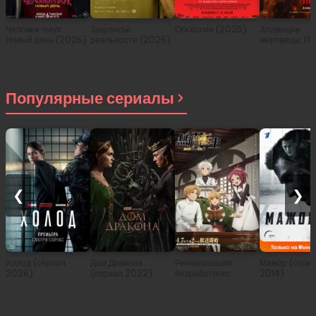
Человек-паук:
Закулисье
Обсессия (2025)
Зловещие
Новый день (2026)
реальности (2026)
мертвецы: Пе
(2026)
Популярные сериалы
❮
❯
Холод (сериал
Дом Дракона
Реинкарнация
Мажор (сери
2026)
(сериал 2022)
безработного:
2014)
История о
приключениях в
другом мире (сериал
2021)