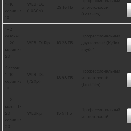
Профессиональный
1-10
WEB-DL
29.16 ГБ
многоголосый
серии из
(1080p)
(LostFilm)
10
1-2
сезоны:
Профессиональный
1-20
WEB-DLRip
15.28 ГБ
двухголосый (Кубик
серии из
в кубе)
20
2 сезон:
Профессиональный
1-10
WEB-DL
13.98 ГБ
многоголосый
серии из
(720p)
(LostFilm)
10
1-2
сезон: 1-
Профессиональный
20
WEBRip
15.61 ГБ
многоголосый
серии из
20