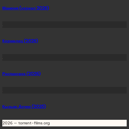
Манюня (сериал 2026)
Кормилец (2026)
Распаковка (2026)
Қызым. Дочки (2025)
2026 — torrent-films.org