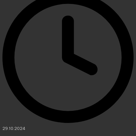
29.10.2024