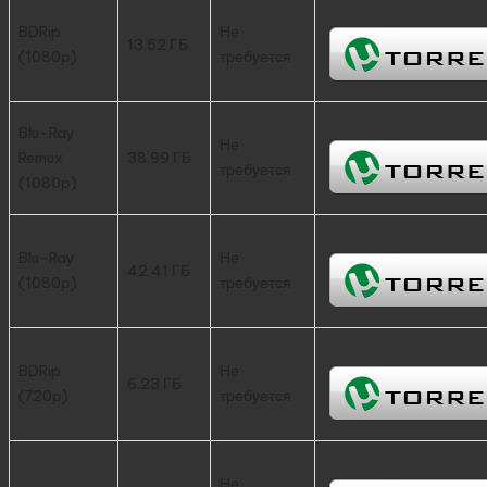
BDRip
Не
13.52 ГБ
(1080p)
требуется
Blu-Ray
Не
Remux
38.99 ГБ
требуется
(1080p)
Blu-Ray
Не
42.41 ГБ
(1080p)
требуется
BDRip
Не
6.23 ГБ
(720p)
требуется
Не