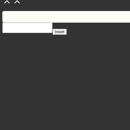
Scroll
to
Top
Insert