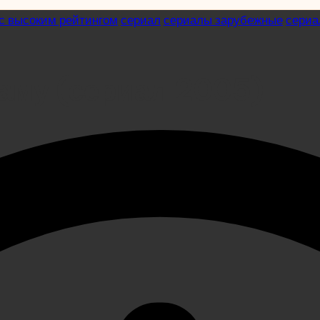
с высоким рейтингом
сериал
сериалы зарубежные
сериа
маму (сериал 2005)