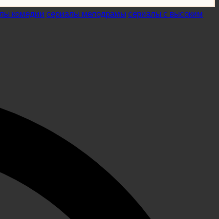
лы комедии
сериалы мелодрамы
сериалы с высоким