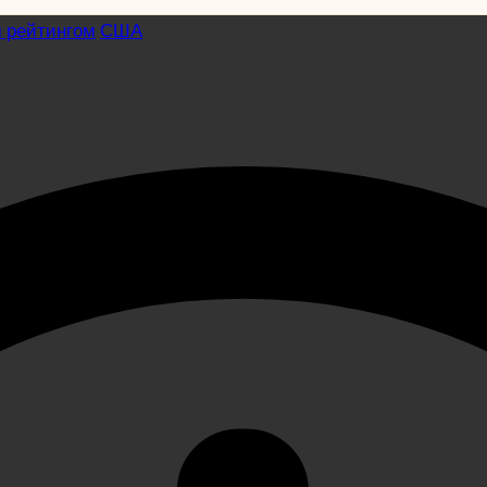
м рейтингом
США