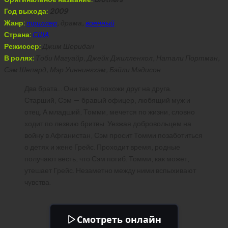
Год выхода:
2009
Жанр:
триллер
, драма,
военный
Страна:
США
Режиссер:
Джим Шеридан
В ролях:
Тоби Магуайр, Джейк Джилленхол, Натали Портман,
Сэм Шепард, Мэр Уиннингхэм, Бэйли Мэдисон
Два брата… Они так не похожи друг на друга.
Старший, Сэм — бравый офицер, любящий муж и
отец. А младший, Томми, мечется по жизни, словно
ходит по лезвию бритвы. Уезжая добровольцем на
войну в Афганистан, Сэм просит Томми позаботиться
о детях и жене Грейс. Проходит время, родные
получают весть, что Сэм погиб. Томми, как может,
утешает Грейс. Незаметно между ними вспыхивают
чувства.
Смотреть онлайн