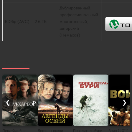
Дублированный,
профессиональный
BDRip (AVC)
2.6 ГБ
многоголосый,
авторский
(Немахов)
Похожее
❮
❯
Перл-Харбор
Легенды осени
Повелитель бури
Воин (2011)