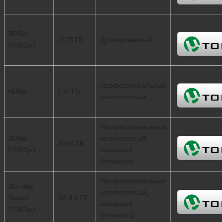
BDRip
11.73 ГБ
Дублированный
(1080p)
Профессиональный
HDRip
1.37 ГБ
многоголосый
Профессиональный
BDRip
многоголосый,
10.16 ГБ
(1080p)
авторский
(Немахов)
Профессиональный
Blu-Ray
многоголосый,
Remux
20.42 ГБ
авторский
(1080p)
(Немахов)