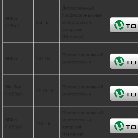
Дублированный,
профессиональный
BDRip
5.2 ГБ
многоголосый,
(720p)
авторский
(Немахов)
Профессиональный
HDRip
1.41 ГБ
многоголосый
Blu-Ray
Профессиональный
22.74 ГБ
(1080p)
многоголосый
Профессиональный
BDRip
многоголосый,
7.05 ГБ
(1080p)
авторский
(Немахов)