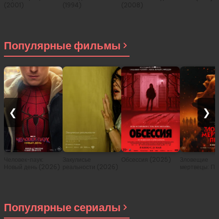
(2001)
(1994)
(2008)
Популярные фильмы
❮
❯
Человек-паук:
Закулисье
Обсессия (2025)
Зловещие
Новый день (2026)
реальности (2026)
мертвецы: Пе
(2026)
Популярные сериалы