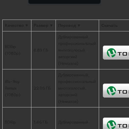
Качество ▼
Размер ▼
Перевод ▼
Скачать
Дублированный,
профессиональный
BDRip
8.89 ГБ
многоголосый,
(1080p)
авторский
(Немахов)
Дублированный,
Blu-Ray
профессиональный
Remux
22.05 ГБ
многоголосый,
(1080p)
авторский
(Немахов)
BDRip
1.46 ГБ
Дублированный