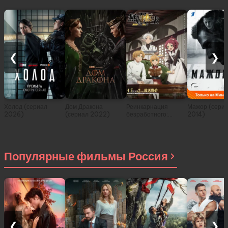
❮
❯
Холод (сериал
Дом Дракона
Реинкарнация
Мажор (сери
2026)
(сериал 2022)
безработного:
2014)
История о
приключениях в
другом мире (сериал
2021)
Популярные фильмы Россия
❮
❯