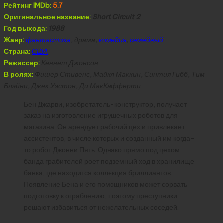
Рейтинг IMDb:
5.7
Оригинальное название:
Short Circuit 2
Год выхода:
1988
Жанр:
фантастика
, драма,
комедия
,
семейный
Страна:
США
Режиссер:
Кеннет Джонсон
В ролях:
Фишер Стивенс, Майкл Маккин, Синтия Гибб, Тим
Блэйни, Джек Уэстон, Ди МакКафферти
Бен Джарви, изобретатель-конструктор, получает
заказ на изготовление игрушечных роботов для
магазина. Он арендует рабочий цех и привлекает
ассистентов, в числе которых и созданный им когда-
то робот Джонни Пять. Однако прямо под цехом
банда грабителей роет подземный ход в хранилище
банка, где находится коллекция бриллиантов.
Появление Бена и его помощников может сорвать
подготовку к ограблению, поэтому преступники
решают избавиться от нежелательных соседей.