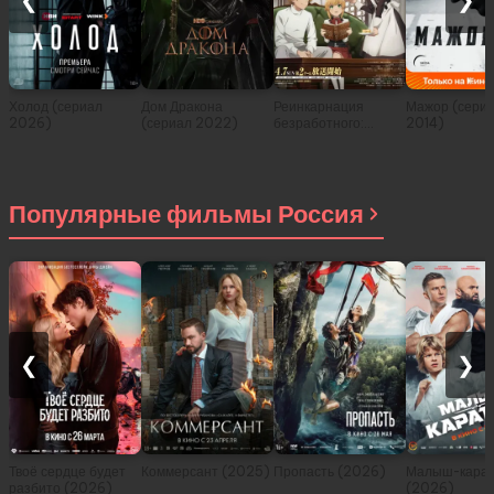
❮
❯
Холод (сериал
Дом Дракона
Реинкарнация
Мажор (сери
2026)
(сериал 2022)
безработного:
2014)
История о
приключениях в
другом мире (сериал
2021)
Популярные фильмы Россия
❮
❯
Твоё сердце будет
Коммерсант (2025)
Пропасть (2026)
Малыш-карат
разбито (2026)
(2026)