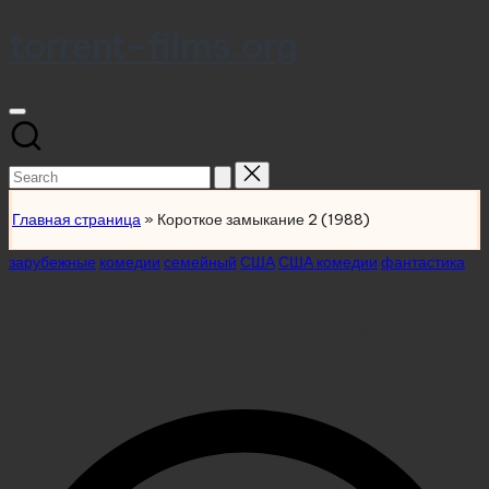
torrent-films.org
Skip
to
content
Search
for:
Главная страница
»
Короткое замыкание 2 (1988)
Posted
зарубежные
комедии
семейный
США
США комедии
фантастика
in
Короткое замыкание 2
(1988)