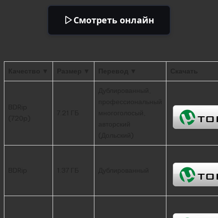
Смотреть онлайн
Качество ▼
Размер ▼
Перевод ▼
Скачать
Дублированный,
профессиональный
BDRip
7.21 ГБ
многоголосый,
(720p)
авторский
(Дольский)
BDRip
1.37 ГБ
Дублированный