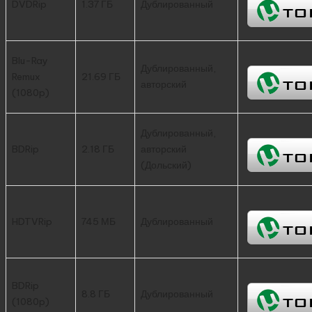
DVDRip
1.37 ГБ
Дублированный
Blu-Ray
Дублированный,
Remux
21.69 ГБ
авторский
(1080p)
Дублированный,
BDRip
2.18 ГБ
авторский
(Дольский)
HDTVRip
745 МБ
Дублированный
BDRip
8.8 ГБ
Дублированный
(1080p)