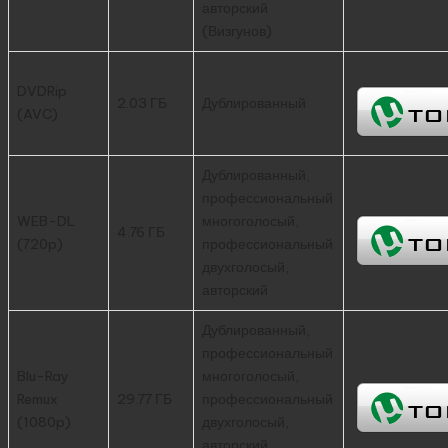
авторский
(Визгунов)
DVDRip
2.03 ГБ
Дублированный
(AVC)
Дублированный,
профессиональный
WEB-DL
многоголосый,
4.76 ГБ
(720p)
профессиональный
двухголосый,
авторский
Дублированный,
профессиональный
Blu-Ray
многоголосый,
Remux
29.77 ГБ
профессиональный
(1080p)
двухголосый,
авторский