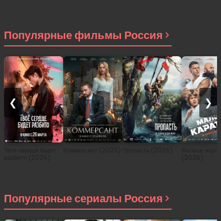
История о
приключениях в
другом мире (сериал
2021)
Популярные фильмы Россия
❮
❯
Твоё сердце будет
Коммерсант (2025)
Пропасть (2026)
Малыш-карат
разбито (2026)
(2026)
Популярные сериалы Россия