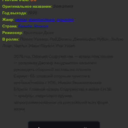
Оригинальное название:
Screamers
Год выхода:
1995
Жанр:
ужасы
,
фантастика
,
триллер
Страна:
Канада, Япония
Режиссер:
Кристиан Дюге
В ролях:
Питер Уэллер, Рой Дюпюи, Дженнифер Рубин, Эндрю
Лоэр, Чарльз Эдвин Пауэлл, Рон Уайт
2078 год. Офицер Содружества — армии повстанцев
— полковник Джозеф Хендрикссон назначен
руководить обороной заставы на планете
Сириус-6Б, ставшей опорным пунктом в
противостоянии с НЭБ, Новым Экономическим
Блоком. Главный козырь Содружества в войне с НЭБ
— крикуны, сверхновое оружие,
запрограммированное на уничтожение всех форм
жизни.