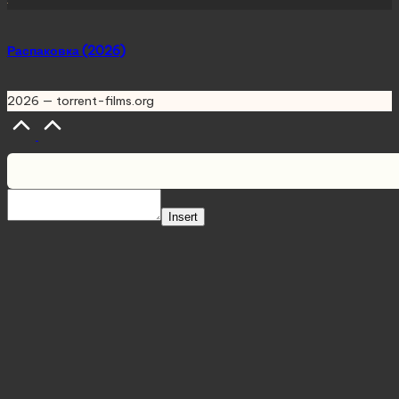
Распаковка (2026)
2026 — torrent-films.org
Scroll
to
Top
Insert