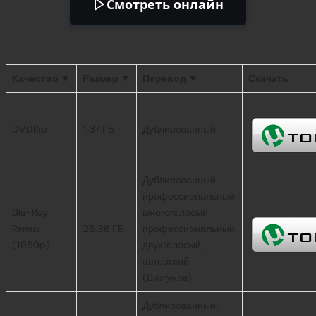
Смотреть онлайн
Качество ▼
Размер ▼
Перевод ▼
Скачать
DVDRip
1.37 ГБ
Дублированный
Дублированный,
профессиональный
Blu-Ray
многоголосый,
Remux
28.38 ГБ
профессиональный
(1080p)
двухголосый,
авторский
(Визгунов)
Дублированный,