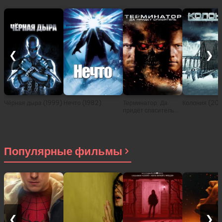
❮
❯
Чёрная дыра (1999)
Нечто (1982)
Терминатор: Да
Колония (201
придёт спаситель
(2009)
Популярные фильмы
❮
❯