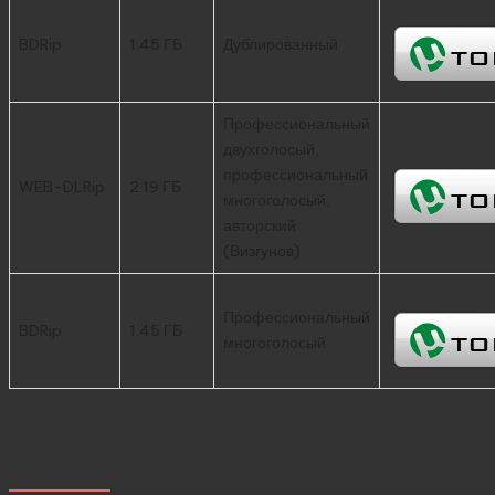
BDRip
1.45 ГБ
Дублированный
Профессиональный
двухголосый,
профессиональный
WEB-DLRip
2.19 ГБ
многоголосый,
авторский
(Визгунов)
Профессиональный
BDRip
1.45 ГБ
многоголосый
Похожее