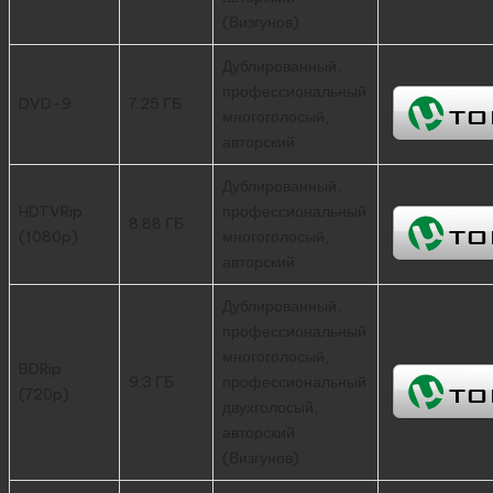
(Визгунов)
Дублированный,
профессиональный
DVD-9
7.25 ГБ
многоголосый,
авторский
Дублированный,
HDTVRip
профессиональный
8.88 ГБ
(1080p)
многоголосый,
авторский
Дублированный,
профессиональный
многоголосый,
BDRip
9.3 ГБ
профессиональный
(720p)
двухголосый,
авторский
(Визгунов)