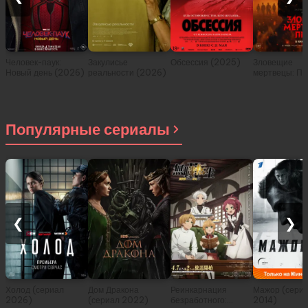
Человек-паук:
Закулисье
Обсессия (2025)
Зловещие
Новый день (2026)
реальности (2026)
мертвецы: Пе
(2026)
Популярные сериалы
❮
❯
Холод (сериал
Дом Дракона
Реинкарнация
Мажор (сери
2026)
(сериал 2022)
безработного:
2014)