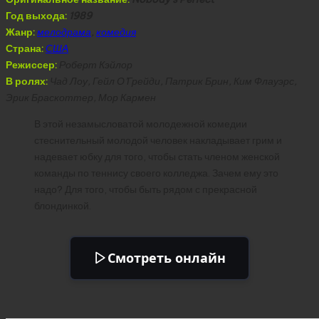
Год выхода:
1989
Жанр:
мелодрама
,
комедия
Страна:
США
Режиссер:
Роберт Кэйлор
В ролях:
Чад Лоу, Гейл О’Грейди, Патрик Брин, Ким Флауэрс,
Эрик Браскоттер, Мор Кармен
В этой незамысловатой молодежной комедии
стеснительный молодой человек накладывает грим и
надевает юбку для того, чтобы стать членом женской
команды по теннису своего колледжа. Зачем ему это
надо? Для того, чтобы быть рядом с прекрасной
блондинкой.
Смотреть онлайн