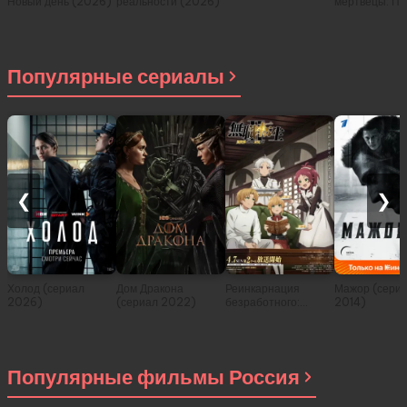
Новый день (2026)
реальности (2026)
мертвецы: Пе
(2026)
Популярные сериалы
❮
❯
Холод (сериал
Дом Дракона
Реинкарнация
Мажор (сери
2026)
(сериал 2022)
безработного:
2014)
История о
приключениях в
другом мире (сериал
2021)
Популярные фильмы Россия