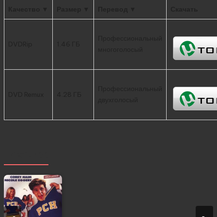
Качество ▼
Размер ▼
Перевод ▼
Скачать
Профессиональный
DVDRip
1.46 ГБ
многоголосый
Профессиональный
DVD Remux
4.28 ГБ
двухголосый
Похожее