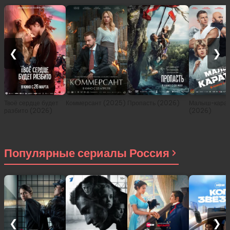
❮
❯
Твоё сердце будет
Коммерсант (2025)
Пропасть (2026)
Малыш-карат
разбито (2026)
(2026)
Популярные сериалы Россия
❮
❯