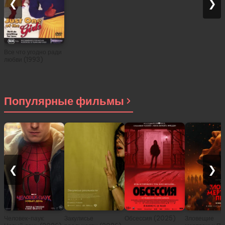
❮
❯
Все что угодно ради
любви (1993)
Популярные фильмы
❮
❯
Человек-паук:
Закулисье
Обсессия (2025)
Зловещие