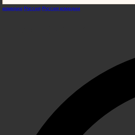
Posted
комедии
Россия
Россия комедии
in
Платон (2008)