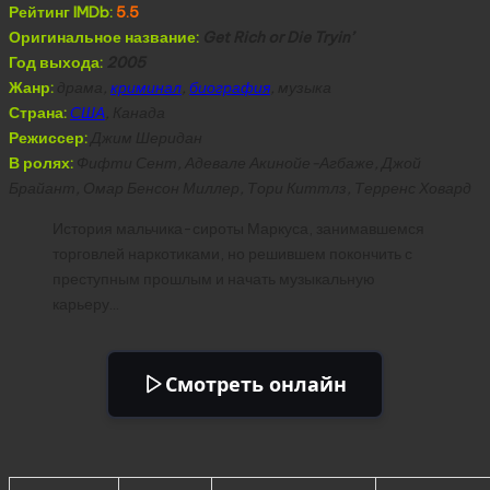
Рейтинг IMDb:
5.5
Оригинальное название:
Get Rich or Die Tryin’
Год выхода:
2005
Жанр:
драма,
криминал
,
биография
, музыка
Страна:
США
, Канада
Режиссер:
Джим Шеридан
В ролях:
Фифти Сент, Адевале Акинойе-Агбаже, Джой
Брайант, Омар Бенсон Миллер, Тори Киттлз, Терренс Ховард
История мальчика-сироты Маркуса, занимавшемся
торговлей наркотиками, но решившем покончить с
преступным прошлым и начать музыкальную
карьеру…
Смотреть онлайн