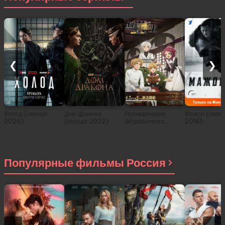
❮
❯
Холод (сериал
Дом Дракона
Реинкарнация
Мажор (сери
2026)
(сериал 2022)
безработного:
2014)
История о
приключениях в
другом мире (сериал
2021)
Популярные фильмы Россия