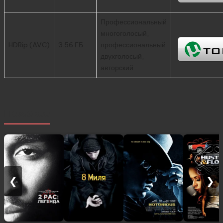
Профессиональный
многоголосый,
HDRip (AVC)
3.56 ГБ
профессиональный
двухголосый,
авторский
Похожее
❮
❯