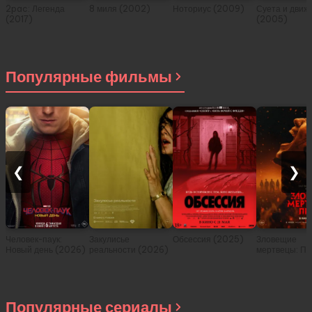
2pac: Легенда
8 миля (2002)
Ноториус (2009)
Суета и движ
(2017)
(2005)
Популярные фильмы
❮
❯
Человек-паук:
Закулисье
Обсессия (2025)
Зловещие
Новый день (2026)
реальности (2026)
мертвецы: Пе
(2026)
Популярные сериалы