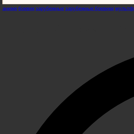
Posted
аниме
боевик
зарубежные
зарубежные боевики
мультф
in
Стальной алхимик: З