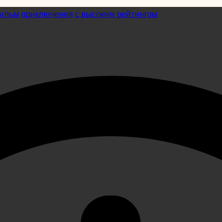
ильм
приключения
с высоким рейтингом
авоеватель Шамбалы 