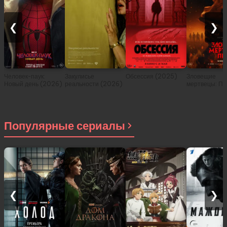
❮
❯
Человек-паук:
Закулисье
Обсессия (2025)
Зловещие
Новый день (2026)
реальности (2026)
мертвецы: Пе
(2026)
Популярные сериалы
❮
❯