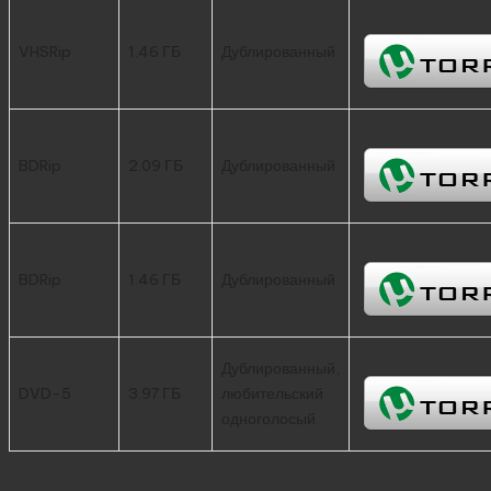
VHSRip
1.46 ГБ
Дублированный
BDRip
2.09 ГБ
Дублированный
BDRip
1.46 ГБ
Дублированный
Дублированный,
DVD-5
3.97 ГБ
любительский
одноголосый