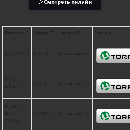
Смотреть онлайн
Качество ▼
Размер ▼
Перевод ▼
Скачать
BDRip (AVC)
2.84 ГБ
Дублированный
BDRip
5.77 ГБ
Дублированный
(720p)
Blu-Ray
Remux
25.23 ГБ
Дублированный
(1080p)