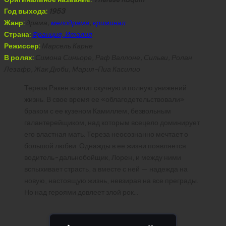
Год выхода:
1953
Жанр:
драма,
мелодрама
,
криминал
Страна:
Франция, Италия
Режиссер:
Марсель Карне
В ролях:
Симона Синьоре, Раф Валлоне, Сильви, Ролан
Лезафр, Жак Дюби, Мария-Пиа Касилио
Тереза Ракен влачит скучную и полную унижений
жизнь. В свое время ее «облагодетельствовали»
браком с ее кузеном Камиллем, безвольным
галантерейщиком, над которым всецело доминирует
его властная мать. Тереза неосознанно мечтает о
большой любви. Однажды в ее жизни появляется
водитель-дальнобойщик, Лорен, и между ними
вспыхивает страсть, а вместе с ней — надежда на
новую, настоящую жизнь, невзирая на все преграды.
Но над героями довлеет злой рок…