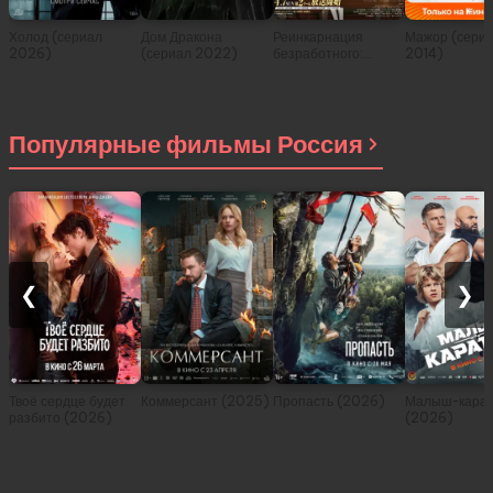
Холод (сериал
Дом Дракона
Реинкарнация
Мажор (сери
2026)
(сериал 2022)
безработного:
2014)
История о
приключениях в
другом мире (сериал
2021)
Популярные фильмы Россия
❮
❯
Твоё сердце будет
Коммерсант (2025)
Пропасть (2026)
Малыш-карат
разбито (2026)
(2026)