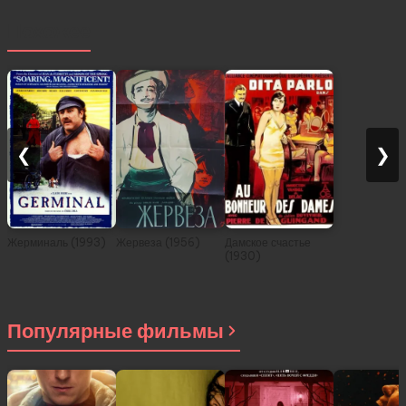
Похожее
❮
❯
Жерминаль (1993)
Жервеза (1956)
Дамское счастье
(1930)
Популярные фильмы