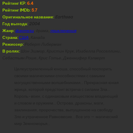
Рейтинг KP:
6.4
Рейтинг IMDb:
5.7
Оригинальное название:
Earthsea
Год выхода:
2004
Жанр:
фэнтези
, драма,
приключения
Страна:
США
, Канада
Режиссер:
Роберт Либерман
В ролях:
Шон Эшмор, Кристин Крук, Изабелла Росселлини,
Себастьян Роше, Крис Готье, Дженнифер Кэлверт
Целеустремленный юноша, способный поспорить
своими магическими способностями с самыми
могущественными волшебниками… Прекрасная юная
жрица, которой предстоит встреча с силами Зла…
Король-воин, с одинаковым изяществом владеющий
и словом и оружием… Острова, драконы, маги,
заклинания, пророчества, выпущенное на свободу
Зло и утраченное Равновесие… Все это — магический
мир Земноморья…