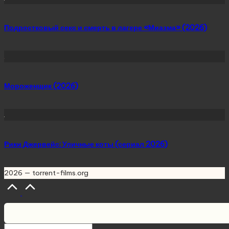
Подростковый секс и смерть в лагере «Миазма» (2026)
Мороженщик (2026)
Рики Джервейс: Уличные коты (сериал 2026)
2026 — torrent-films.org
Scroll
to
Top