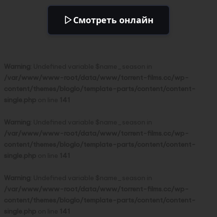
Смотреть онлайн
Warning
: Undefined variable $name_season in
/var/www/www-root/data/www/torrent-films.cc/wp-
content/themes/bloglo/template-parts/content/content-
single.php
on line
141
Warning
: Undefined variable $name_season in
/var/www/www-root/data/www/torrent-films.cc/wp-
content/themes/bloglo/template-parts/content/content-
single.php
on line
141
Warning
: Undefined variable $name_season in
/var/www/www-root/data/www/torrent-films.cc/wp-
content/themes/bloglo/template-parts/content/content-
single.php
on line
141