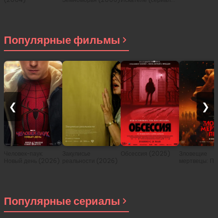
2008)
Популярные фильмы
❮
❯
Человек-паук:
Закулисье
Обсессия (2025)
Зловещие
Новый день (2026)
реальности (2026)
мертвецы: Пе
(2026)
Популярные сериалы