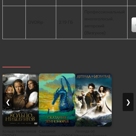
Профессиональный
многоголосый,
DVDRip
2.19 ГБ
авторский
(Визгунов)
Похожее
❮
❯
Кольцо Нибелунгов
Сказания
Легенда об
(2004)
Земноморья (2006)
Искателе (сериал