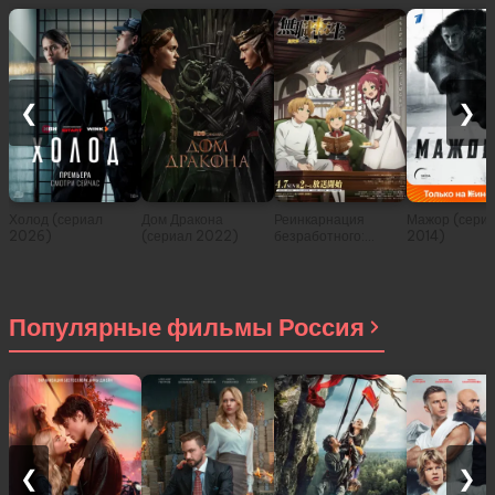
❮
❯
Холод (сериал
Дом Дракона
Реинкарнация
Мажор (сери
2026)
(сериал 2022)
безработного:
2014)
История о
приключениях в
другом мире (сериал
2021)
Популярные фильмы Россия
❮
❯