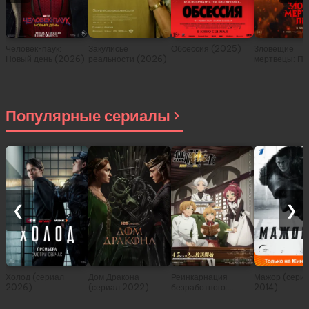
Человек-паук:
Закулисье
Обсессия (2025)
Зловещие
Новый день (2026)
реальности (2026)
мертвецы: Пе
(2026)
Популярные сериалы
❮
❯
Холод (сериал
Дом Дракона
Реинкарнация
Мажор (сери
2026)
(сериал 2022)
безработного:
2014)
История о
приключениях в