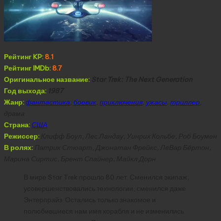
Рейтинг KP:
8.1
Рейтинг IMDb:
8.7
Оригинальное название:
Star Trek: The Next Generation
Год выхода:
1987
Жанр:
фантастика
,
боевик
,
приключения
,
ужасы
,
триллер
,
драма
Страна:
США
Режиссер:
Клифф Боул, Лес Ландау, Уинрих Кольбе, Роб Боумен
В ролях:
Патрик Стюарт, Джонатан Фрейкс, ЛеВар Бёртон,
Марина Сиртис, Брент Спайнер, Майкл Дорн
В мире Star Trek прошло 80 лет. Сменился экипаж,
усовершенствовались технологии, сменился даже
Энтерпрайз. Остались только знакомое и
полюбившиеся нам имя корабля и не изменились