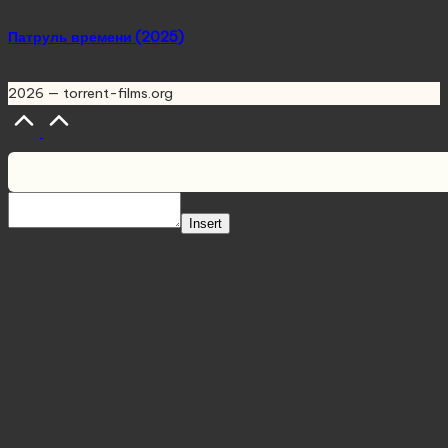
Патруль времени (2025)
2026 — torrent-films.org
Scroll
to
Top
Insert