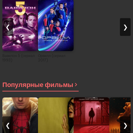
❮
❯
Вавилон 5 (сериал
Орвилл (сериал
1993)
2017)
Популярные фильмы
❮
❯