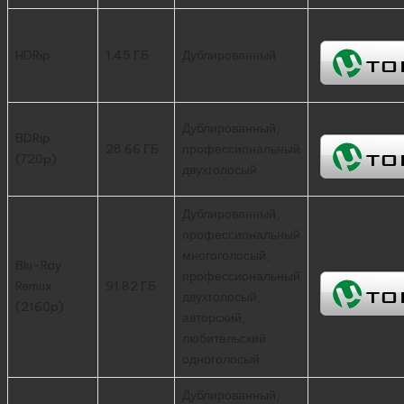
HDRip
1.45 ГБ
Дублированный
Дублированный,
BDRip
28.66 ГБ
профессиональный
(720p)
двухголосый
Дублированный,
профессиональный
многоголосый,
Blu-Ray
профессиональный
Remux
91.82 ГБ
двухголосый,
(2160p)
авторский,
любительский
одноголосый
Дублированный,