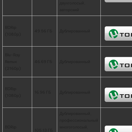
двухголосый,
авторский
BDRip
49.56 ГБ
Дублированный
(1080p)
Blu-Ray
Remux
46.69 ГБ
Дублированный
(2160p)
BDRip
16.96 ГБ
Дублированный
(1080p)
Дублированный,
профессиональный
BDRip
многоголосый,
105.13 ГБ