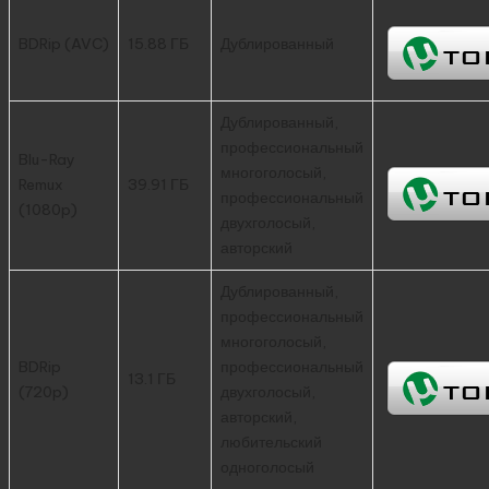
BDRip (AVC)
15.88 ГБ
Дублированный
Дублированный,
профессиональный
Blu-Ray
многоголосый,
Remux
39.91 ГБ
профессиональный
(1080p)
двухголосый,
авторский
Дублированный,
профессиональный
многоголосый,
BDRip
профессиональный
13.1 ГБ
(720p)
двухголосый,
авторский,
любительский
одноголосый