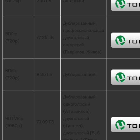
DVDRip
2.15 ГБ
Авторский
Дублированный,
профессиональный
BDRip
77.35 ГБ
двухголосый,
(720p)
авторский
(Гаврилов, Живов)
BDRip
9.35 ГБ
Дублированный
(720p)
Дублированный
одноголосый
(А.Гаврилов),
HDTVRip
двухголосый
70.09 ГБ
(1080p)
(Tycoon),
двухголосый [5, 6
фильмы] (Гланц,