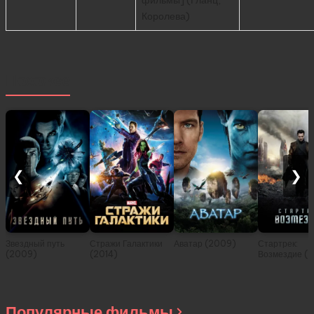
Королева)
Похожее
❮
❯
Звездный путь
Стражи Галактики
Аватар (2009)
Стартрек:
(2009)
(2014)
Возмездие (2
Популярные фильмы